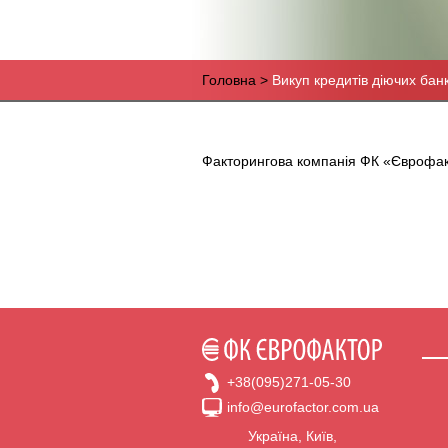
Головна
Викуп кредитів діючих банк
Строка
навигации
Факторингова компанія ФК «Єврофакт
+38(095)271-05-30
info@eurofactor.com.ua
Україна, Київ,