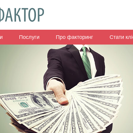
и
Послуги
Про факторинг
Стати кл