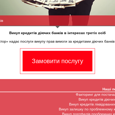
ів
Викуп кредитів діючих банків в інтересах третіх осіб
ор» надає послуги викупу прав вимоги за кредитами діючих банків 
Замовити послугу
Наші п
Факторинг для постача
Викуп кредитів діючих
Викуп кредитів ліквідованих
Викуп залишку по проблемному 
Викуп портфелів проблемних к