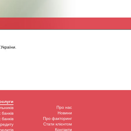
діючих
банків
в
інтересах
України.
третіх
осіб
ослуги
Про нас
льників
Новини
 банків
Про факторинг
 банків
Стати клієнтом
кредиту
Контакти
редитів